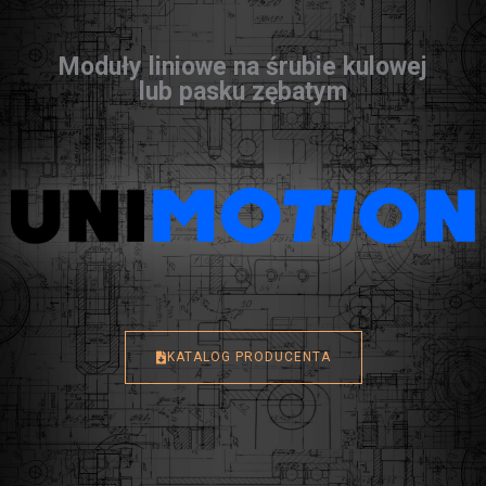
Moduły liniowe na śrubie kulowej
lub pasku zębatym
KATALOG PRODUCENTA