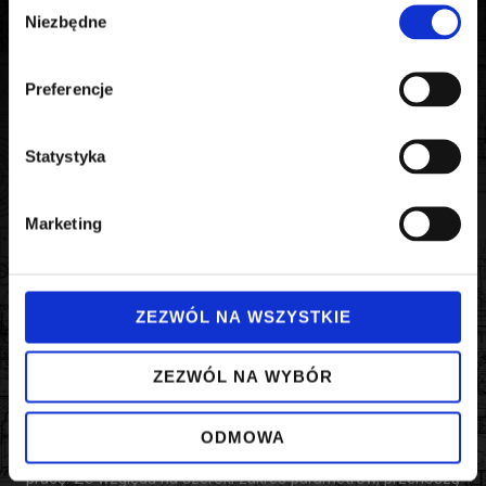
Niezbędne
zgody
Preferencje
Statystyka
Marketing
ZEZWÓL NA WSZYSTKIE
Wysoka sztywność i niska bezwładność
Precyzyjne sprzęgła aluminiowe wyróżniają się niską
ZEZWÓL NA WYBÓR
bezwładnością oraz dużą sztywnością skrętną. Stosuje się je
głównie w aplikacjach wymagających precyzji. Na przykład,
idalnie sprawdzają się w układach napędowych z silnikami serwo.
ODMOWA
Dzięki solidnej konstrukcji, zapewniają stabilną oraz bezawaryjną
pracę. Ze względu na szeroki zakres parametrów, przenoszą