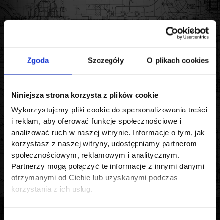
Wysoka sztywność skrętna i bezluzowość.
Kompensacja przemieszczeń liniowych, osiowych oraz
kątowych.
Wysoka precyzja i
pochłanianie wibracji.
Zgoda
Szczegóły
O plikach cookies
Wysokie wartości przenoszonych momentów
obrotowych.
Niniejsza strona korzysta z plików cookie
Wykorzystujemy pliki cookie do spersonalizowania treści
i reklam, aby oferować funkcje społecznościowe i
analizować ruch w naszej witrynie. Informacje o tym, jak
Budowa sprzęgieł na podstawie serii
korzystasz z naszej witryny, udostępniamy partnerom
Servoflex modelu SFC
społecznościowym, reklamowym i analitycznym.
Partnerzy mogą połączyć te informacje z innymi danymi
otrzymanymi od Ciebie lub uzyskanymi podczas
korzystania z ich usług.
Wybór