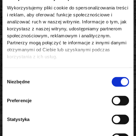
powtarzalności i dokładności – siłowniki te są rozwiązaniem
Wykorzystujemy pliki cookie do spersonalizowania treści
pierwszego wyboru. Również tam, gdzie wymagana jest szybka
i reklam, aby oferować funkcje społecznościowe i
reakcja i dynamiczna regulacja położenia, zapewniają optymalne
analizować ruch w naszej witrynie. Informacje o tym, jak
parametry pracy.
korzystasz z naszej witryny, udostępniamy partnerom
społecznościowym, reklamowym i analitycznym.
Partnerzy mogą połączyć te informacje z innymi danymi
otrzymanymi od Ciebie lub uzyskanymi podczas
Odporność i trwałość eksploatacyjna
korzystania z ich usług.
Zabezpieczenia i czynniki środowiskowe:
Korpus siłownika może być wykonany w wersjach:
Wybór
Niezbędne
zgody
IP65
– zabezpieczenie przed pyłem i strumieniem wody,
Preferencje
IP65CR
– wersja chemoodporna do trudnych warunków.
Poza tym, dostępne są wersje z pokryciem anodyzowanym oraz
Statystyka
dodatkowym uszczelnieniem tłoczyska. W rezultacie siłowniki te
mogą być stosowane także w przemyśle spożywczym,