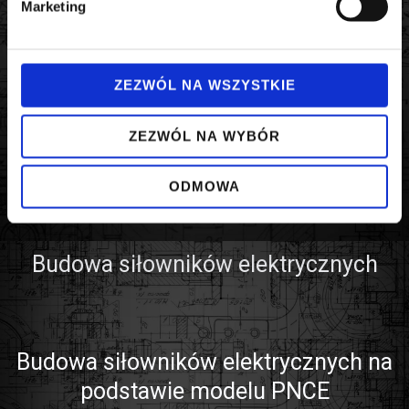
farmaceutycznym i chemicznym.
Marketing
Smarowanie i serwis
W konstrukcji przewidziano możliwość podłączenia
ZEZWÓL NA WSZYSTKIE
smarowniczki, co więcej, cykliczne smarowanie zwiększa
żywotność układu nawet o 30%.
Zatem serwisowanie jest łatwe i szybkie, bez konieczności
ZEZWÓL NA WYBÓR
demontażu siłownika.
ODMOWA
Budowa siłowników elektrycznych
Budowa siłowników elektrycznych na
podstawie modelu PNCE