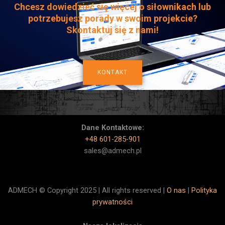
Chcesz dowiedzieć się więcej o siłownikach lub
potrzebujesz porady w swoim projekcie?
Skontaktuj się z nami!
KONTAKT
Dane Kontaktowe:
+48 601-285-901
sales@admech.pl
ADMECH © Copyright 2025 | All rights reserved |
O nas
|
Polityka
prywatności